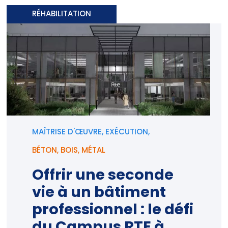
RÉHABILITATION
MAÎTRISE D'ŒUVRE, EXÉCUTION,
BÉTON
,
BOIS
,
MÉTAL
Offrir une seconde
vie à un bâtiment
professionnel : le défi
du Campus RTE à