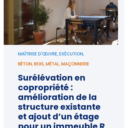
MAÎTRISE D'ŒUVRE, EXÉCUTION,
BÉTON
,
BOIS
,
MÉTAL
,
MAÇONNERIE
Surélévation en
copropriété :
amélioration de la
structure existante
et ajout d’un étage
pour un immeuble R